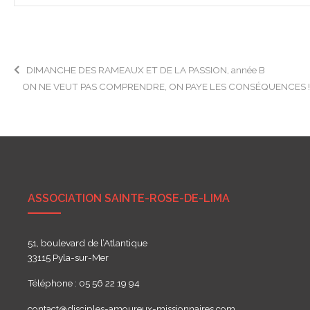
Navigation
DIMANCHE DES RAMEAUX ET DE LA PASSION, année B
ON NE VEUT PAS COMPRENDRE, ON PAYE LES CONSÉQUENCES 
de
l’article
ASSOCIATION SAINTE-ROSE-DE-LIMA
51, boulevard de l’Atlantique
33115 Pyla-sur-Mer
Téléphone : 05 56 22 19 94
contact@disciples-amoureux-missionnaires.com