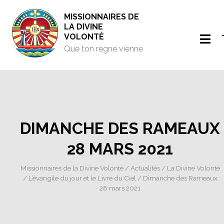
MISSIONNAIRES DE
LA DIVINE
VOLONTÉ
Que ton règne vienne
DIMANCHE DES RAMEAUX
28 MARS 2021
Missionnaires de la Divine Volonté
/
Actualités
/
La Divine Volonté
/
L’évangile du jour et le Livre du Ciel
/ Dimanche des Rameaux
28 mars 2021