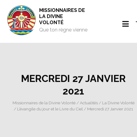
MISSIONNAIRES DE
LA DIVINE
VOLONTÉ
Que ton règne vienne
MERCREDI 27 JANVIER
2021
Missionnaires de la Divine Volonté
/
Actualités
/
La Divine Volonté
/
L’évangile du jour et le Livre du Ciel
/ Mercredi 27 Janvier 2021