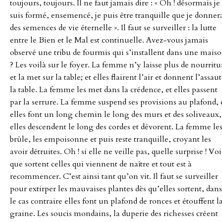
toujours, toujours. Il ne faut jamais dire : « Oh ! désormais je
suis formé, ensemencé, je puis être tranquille que je donner
des semences de vie éternelle ». Il faut se surveiller : la lutte
entre le Bien et le Mal est continuelle. Avez-vous jamais
observé une tribu de fourmis qui s’installent dans une mais
? Les voilà sur le foyer. La femme n’y laisse plus de nourritu
et la met sur la table; et elles flairent l’air et donnent l’assaut
la table. La femme les met dans la crédence, et elles passent
par la serrure. La femme suspend ses provisions au plafond, 
elles font un long chemin le long des murs et des soliveaux,
elles descendent le long des cordes et dévorent. La femme le
brûle, les empoisonne et puis reste tranquille, croyant les
avoir détruites. Oh ! si elle ne veille pas, quelle surprise ! Voi
que sortent celles qui viennent de naître et tout est à
recommencer. C’est ainsi tant qu’on vit. Il faut se surveiller
pour extirper les mauvaises plantes dès qu’elles sortent, dans
le cas contraire elles font un plafond de ronces et étouffent l
graine. Les soucis mondains, la duperie des richesses créent