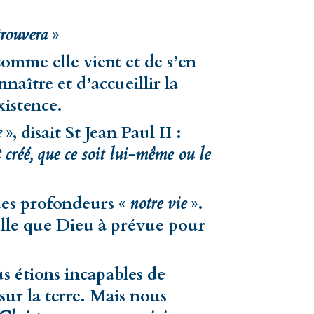
trouvera
»
 comme elle vient et de s’en
naître et d’accueillir la
istence.
e
», disait St Jean Paul II :
t créé, que ce soit lui-même ou le
 des profondeurs «
notre vie
».
elle que Dieu à prévue pour
s étions incapables de
 sur la terre. Mais nous