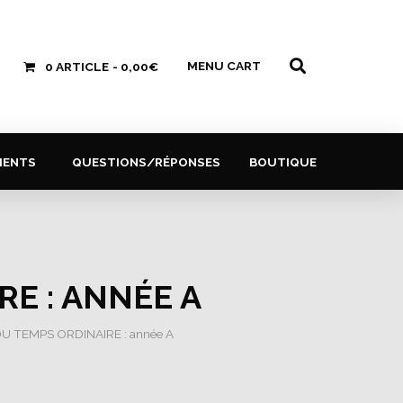
MENU CART
0 ARTICLE
0,00€
MENTS
QUESTIONS/RÉPONSES
BOUTIQUE
E : ANNÉE A
U TEMPS ORDINAIRE : année A