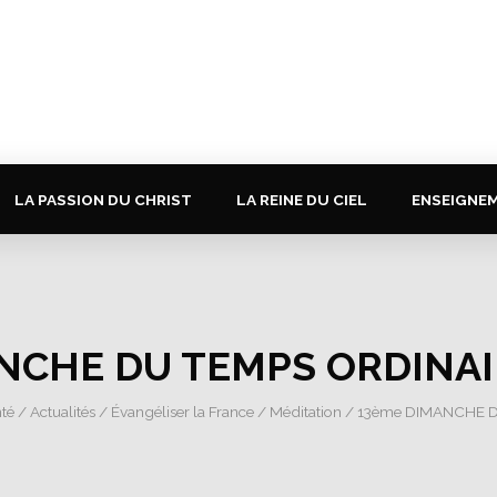
LA PASSION DU CHRIST
LA REINE DU CIEL
ENSEIGNE
NCHE DU TEMPS ORDINAIR
nté
/
Actualités
/
Évangéliser la France
/
Méditation
/ 13ème DIMANCHE D