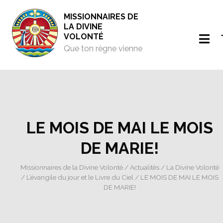
MISSIONNAIRES DE
LA DIVINE
VOLONTÉ
Que ton règne vienne
LE MOIS DE MAI LE MOIS
DE MARIE!
Missionnaires de la Divine Volonté
/
Actualités
/
La Divine Volonté
/
L’évangile du jour et le Livre du Ciel
/ LE MOIS DE MAI LE MOIS
DE MARIE!