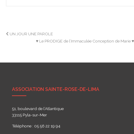
Navigation
UN JOUR UNE PAROLE
♥ Le PRODIGE de l’Immaculée Conception de Marie 
de
l’article
ASSOCIATION SAINTE-ROSE-DE-LIMA
51, boulevard de l’Atlantique
33115 Pyla-sur-Mer
Téléphone : 05 56 22 19 94