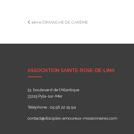
Navigation
4ème DIMANCHE DE CARÊME
de
l’article
ASSOCIATION SAINTE-ROSE-DE-LIMA
51, boulevard de l’Atlantique
33115 Pyla-sur-Mer
Téléphone : 05 56 22 19 94
contact@disciples-amoureux-missionnaires.com