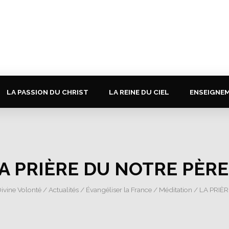
LA PASSION DU CHRIST
LA REINE DU CIEL
ENSEIGNE
A PRIÈRE DU NOTRE PÈRE
Divine Volonté
/
Actualités
/
Évangéliser la France
/
Méditation
/ LA PRIÈ