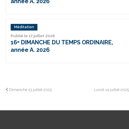
année A. 2026
Méditation
Publié le 17 juillet 2026
16ᵉ DIMANCHE DU TEMPS ORDINAIRE,
année A. 2026
Navigation
Dimanche 13 juillet 2025
Lundi 14 juillet 202
de
l’article