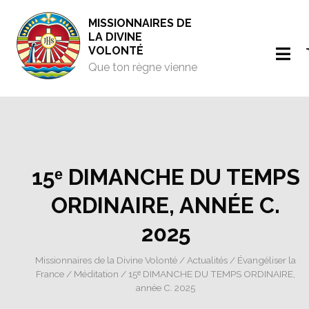
MISSIONNAIRES DE
LA DIVINE
VOLONTÉ
Que ton règne vienne
15ᵉ DIMANCHE DU TEMPS
ORDINAIRE, ANNÉE C.
2025
Missionnaires de la Divine Volonté
/
Actualités
/
Évangéliser la
France
/
Méditation
/ 15ᵉ DIMANCHE DU TEMPS ORDINAIRE,
année C. 2025