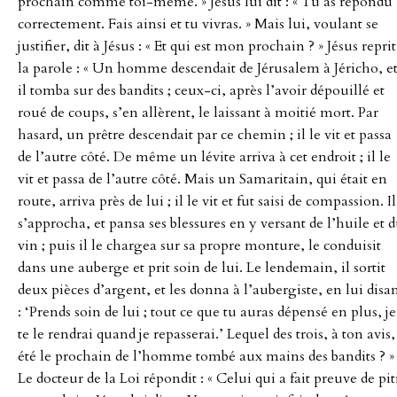
prochain comme toi-même. » Jésus lui dit : « Tu as répondu
correctement. Fais ainsi et tu vivras. » Mais lui, voulant se
justifier, dit à Jésus : « Et qui est mon prochain ? » Jésus reprit
la parole : « Un homme descendait de Jérusalem à Jéricho, e
il tomba sur des bandits ; ceux-ci, après l’avoir dépouillé et
roué de coups, s’en allèrent, le laissant à moitié mort. Par
hasard, un prêtre descendait par ce chemin ; il le vit et passa
de l’autre côté. De même un lévite arriva à cet endroit ; il le
vit et passa de l’autre côté. Mais un Samaritain, qui était en
route, arriva près de lui ; il le vit et fut saisi de compassion. Il
s’approcha, et pansa ses blessures en y versant de l’huile et 
vin ; puis il le chargea sur sa propre monture, le conduisit
dans une auberge et prit soin de lui. Le lendemain, il sortit
deux pièces d’argent, et les donna à l’aubergiste, en lui disa
: ‘Prends soin de lui ; tout ce que tu auras dépensé en plus, je
te le rendrai quand je repasserai.’ Lequel des trois, à ton avis,
été le prochain de l’homme tombé aux mains des bandits ? »
Le docteur de la Loi répondit : « Celui qui a fait preuve de pit